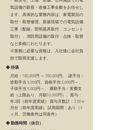
一般住宅、工場、店舗、公共施設での電
気設備の新規・改修工事全般をお任せし
ます。具体的な業務内容は、家電製品の
取付・取替修理、新築現場での電気設備
工事（配線、照明器具取付、コンセント
取付）、消防用設備の取付・点検・取替
など多岐にわたります。
※業務に必要な資格は、入社後に会社負
担で取得支援します。
◆ 待遇
月給：180,000円 ～ 350,000円、
諸手当：
皆勤手当 5,000円、資格手当 5,000円～、
子供手当 5,000円～、 通勤手当：実費支
給（上限あり、月額10,000円）、賞与：
年2回（前年度実績） 賞与月数計：2.00ヶ
月分（前年度実績） 試用期間：あり（3
ヶ月、労働条件は同条件）
◆ 勤務時間（休日）